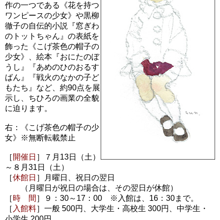
作の一つである《花を持つ
ワンピースの少女》や黒柳
徹子の自伝的小説『窓ぎわ
のトットちゃん』の表紙を
飾った《こげ茶色の帽子の
少女》、絵本『おにたのぼ
うし』『あめのひのおるす
ばん』『戦火のなかの子ど
もたち』など、約90点を展
示し、ちひろの画業の全貌
に迫ります。
右：《こげ茶色の帽子の少
女》※無断転載禁止
［
開催日
］７月13日（土）
～８月31日（土）
［
休館日
］月曜日、祝日の翌日
（月曜日が祝日の場合は、その翌日が休館）
［
時 間
］９：30～17：00 ※入館は、16：30まで。
［
入館料
］一般 500円、大学生・高校生 300円、中学生・
小学生 200円