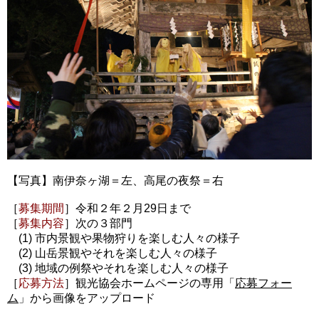
【写真】南伊奈ヶ湖＝左、高尾の夜祭＝右
［
募集期間
］令和２年２月29日まで
［
募集内容
］次の３部門
(1) 市内景観や果物狩りを楽しむ人々の様子
(2) 山岳景観やそれを楽しむ人々の様子
(3) 地域の例祭やそれを楽しむ人々の様子
［
応募方法
］観光協会ホームページの専用「
応募フォー
ム
」から画像をアップロード