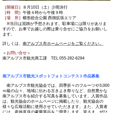
［
開催日
］８月10日（土）少雨決行
［
時 間
］午後４時から午後９時
［
場 所
］櫛形総合公園 西側拡張エリア
※当日は混雑が予想されます。駐車場には限りがありま
すので、お車でお越しの際は乗り合せにご協力をお願いし
ます。
詳しくは、
南アルプス市ホームページをご覧ください。
＜
お問い合せ
＞
南アルプス市観光商工課 TEL 055-282-6294
南アルプス市観光スポットフォトコンテスト作品募集
南アルプス市観光協会では、四季折々のフルーツや3,000
ｍ級の山々、地域に伝わる古きよき祭りなど、自然豊かな
南アルプス市を紹介する写真を募集しています。入賞作品
は、観光協会のホームページに掲載したり、観光協会の
様々な広報活動に使用させていただきます。また、入賞者
には、産地直送の豪華賞品をご用意します。皆さま、ぜひ