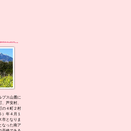
ルプス山麓に
町、芦安村、
町の４町２村
５）年４月１
ス市となりま
となった南ア
の高峰である