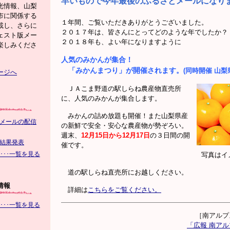
早いもので今年最後のふるさとメールになり
光情報、山梨
市に関係する
１年間、ご覧いただきありがとうございました。
載し、さらに
２０１７年は、皆さんにとってどのような年でしたか？
ェスト版メー
２０１８年も、よい年になりますように
楽しみくださ
人気のみかんが集合！
「みかんまつり」が開催されます。
(同時開催 山
ージへ
ＪＡこま野道の駅しらね農産物直売所
に、人気のみかんが集合します。
みかんの詰め放題も開催！また山梨県産
メールの配信
の新鮮で安全・安心な農産物が勢ぞろい。
週末、
12月15日から12月17日
の３日間の開
結果発表
催です。
･･･一覧を見る
写真はイメージで
道の駅しらね直売所にお越しください。
情報
詳細は
こちらをご覧ください。
･･･一覧を見る
［南アルプ
「広報 南ア