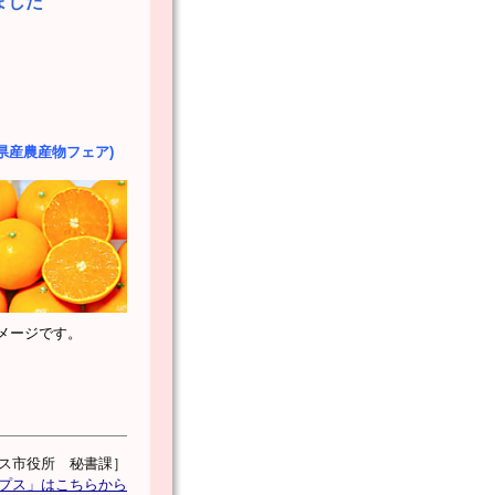
ました
梨県産農産物フェア)
す。
ス市役所 秘書課］
ルプス」はこちらから