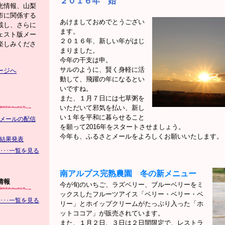
２０１６年 始
光情報、山梨
市に関係する
あけましておめでとうござい
載し、さらに
ます。
ェスト版メー
２０１６年、新しい年がはじ
楽しみくださ
まりました。
今年の干支は申。
サルのように、賢く身軽に活
ージへ
動して、飛躍の年になるとい
いですね。
また、１月７日には七草粥を
いただいて邪気を払い、新し
い１年を平和に暮らせること
メールの配信
を願って2016年をスタートさせましょう。
今年も、ふるさとメールをよろしくお願いいたします。
結果発表
･･･一覧を見る
南アルプス完熟農園 冬の新メニュー
情報
今が旬のいちご、ラズベリー、ブルーベリーをミ
ックスしたフルーツアイス「ベリー・ベリー・ベ
･･･一覧を見る
リー」とホイップクリームがたっぷり入った「ホ
ットココア」が販売されています。
また、１月２日、３日は２日間限定で、レストラ