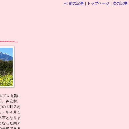
≪ 前の記事
|
トップページ
|
次の記事
ルプス山麓に
町、芦安村、
町の４町２村
５）年４月１
ス市となりま
となった南ア
の高峰である