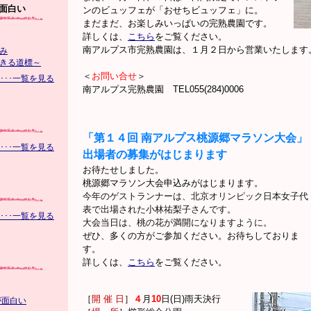
面白い
ンのビュッフェが「おせちビュッフェ」に。
まだまだ、お楽しみいっぱいの完熟農園です。
詳しくは、
こちら
をご覧ください。
南アルプス市完熟農園は、１月２日から営業いたします
み
きる道標～
＜
お問い合せ
＞
･･･一覧を見る
南アルプス完熟農園 TEL055(284)0006
「第１４回 南アルプス桃源郷マラソン大会」
･･･一覧を見る
出場者の募集がはじまります
お待たせしました。
桃源郷マラソン大会申込みがはじまります。
今年のゲストランナーは、北京オリンピック日本女子代
表で出場された小林祐梨子さんです。
･･･一覧を見る
大会当日は、桃の花が満開になりますように。
ぜひ、多くの方がご参加ください。お待ちしておりま
す。
詳しくは、
こちら
をご覧ください。
［
開 催 日
］
４
月
10
日(日)雨天決行
が面白い