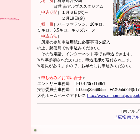
［
場 所
］
櫛形総合公園
日世 南アルプススタジアム
［
申込期間
］
１月６日(水)～
２月19日(金)
［
種 目
］ハーフマラソン、10キロ、
５キロ、3.5キロ、キッズレース
［
申込方法
］
所定の参加申込用紙に必要事項を記入
の上、郵便局でお申込みください。
その他電話、インターネット等でも申込できます。
※昨年参加された方には、申込用紙が送付されます。
※定員がありますので、お早めにお申込みください。
＜
申し込み／お問い合せ
＞
エントリー事務局 TEL0120(711)951
実行委員会事務局 TEL055(236)8555 FAX055(284)517
大会ホームページアドレス
http://www.minami-alps-sport
［南アルプ
「広報 南ア