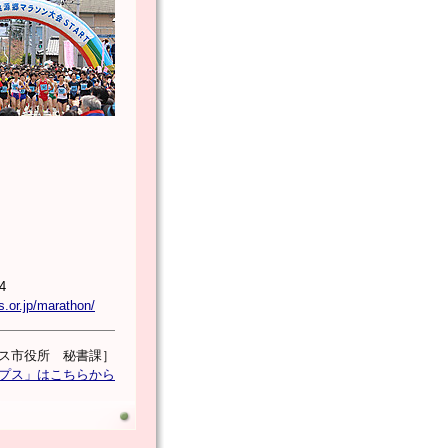
4
s.or.jp/marathon/
ス市役所 秘書課］
ルプス」はこちらから