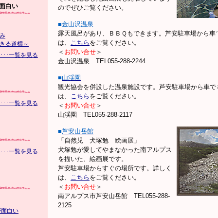
面白い
のでぜひご覧ください。
■
金山沢温泉
露天風呂があり、ＢＢＱもできます。芦安駐車場から車
み
は、
こちら
をご覧ください。
きる道標～
＜
お問い合せ
＞
･･･一覧を見る
金山沢温泉 TEL055-288-2244
■
山渓園
観光協会を併設した温泉施設です。芦安駐車場から車で
は、
こちら
をご覧ください。
･･･一覧を見る
＜
お問い合せ
＞
山渓園 TEL055-288-2117
■
芦安山岳館
「自然児 犬塚勉 絵画展」
犬塚勉が愛してやまなかった南アルプス
･･･一覧を見る
を描いた、絵画展です。
芦安駐車場からすぐの場所です。
詳しく
は、
こちら
をご覧ください。
＜
お問い合せ
＞
南アルプス市芦安山岳館 TEL055-288-
2125
が面白い