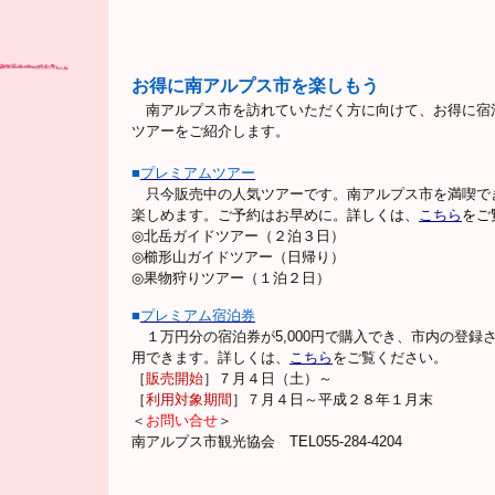
お得に南アルプス市を楽しもう
南アルプス市を訪れていただく方に向けて、お得に宿
ツアーをご紹介します。
■
プレミアムツアー
只今販売中の人気ツアーです。南アルプス市を満喫で
楽しめます。ご予約はお早めに。
詳しくは、
こちら
をご
◎北岳ガイドツアー（２泊３日）
◎櫛形山ガイドツアー（日帰り）
◎果物狩りツアー（１泊２日）
■
プレミアム宿泊券
１万円分の宿泊券が5,000円で購入でき、市内の登録
用できます。詳しくは、
こちら
をご覧ください。
［
販売開始
］７月４日（土）～
［
利用対象期間
］７月４日～平成２８年１月末
＜
お問い合せ
＞
南アルプス市観光協会 TEL055-284-4204