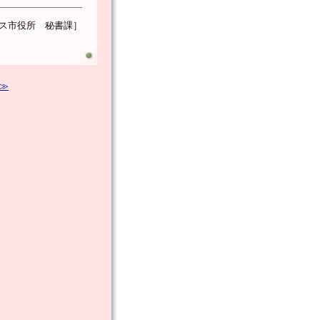
ス市役所 秘書課］
 ≫