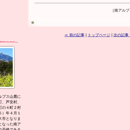
［南アルプ
≪ 前の記事
|
トップページ
|
次の記事
ルプス山麓に
町、芦安村、
町の４町２村
５）年４月１
ス市となりま
となった南ア
の高峰である