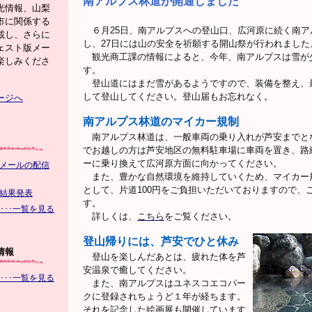
南アルプス林道が開通しました
光情報、山梨
市に関係する
６月25日、南アルプスへの登山口、広河原に続く南ア
載し、さらに
し、27日には山の安全を祈願する開山祭が行われました
ェスト版メー
観光商工課の情報によると、今年、南アルプスは雪が
楽しみくださ
す。
登山道にはまだ雪があるようですので、装備を整え、
して登山してください。登山届もお忘れなく。
ージへ
南アルプス林道のマイカー規制
南アルプス林道は、一般車両の乗り入れが芦安までと
でお越しの方は芦安地区の無料駐車場に車両を置き、路
ーに乗り換えて広河原方面に向かってください。
メールの配信
また、豊かな自然環境を維持していくため、マイカー
として、片道100円をご負担いただいておりますので、
結果発表
す。
･･･一覧を見る
詳しくは、
こちら
をご覧ください。
登山帰りには、芦安でひと休み
情報
登山を楽しんだあとは、疲れた体を芦
安温泉で癒してください。
･･･一覧を見る
また、南アルプスはユネスコエコパー
クに登録されちょうど１年が経ちます。
それを記念した絵画展も開催しています