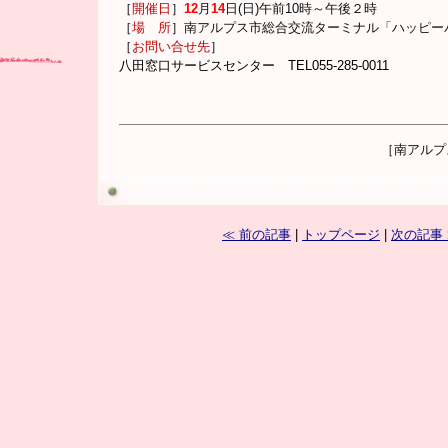
［
開催日
］
12
月
14
日(日)午前10時～午後２時
［
場 所
］
南アルプス市総合交流ターミナル「ハッピー
［
お問い合せ先
］
八田窓口サービスセンター TEL055-285-0011
［南アルプ
≪ 前の記事
|
トップページ
|
次の記事