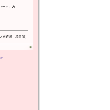
パーク」内
ス市役所 秘書課］
 ≫