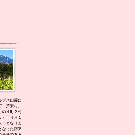
ルプス山麓に
町、芦安村、
町の４町２村
５）年４月１
ス市となりま
となった南ア
の高峰である