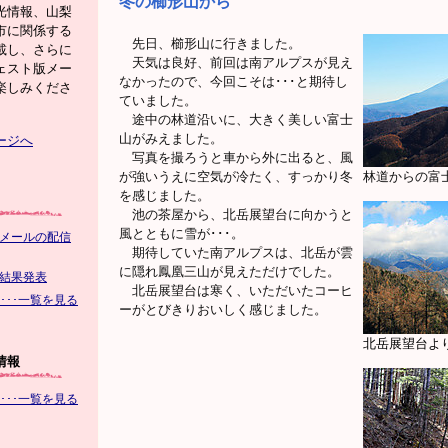
冬の櫛形山から
光情報、山梨
市に関係する
先日、櫛形山に行きました。
載し、さらに
天気は良好、前回は南アルプスが見え
ェスト版メー
なかったので、今回こそは･･･と期待し
楽しみくださ
ていました。
途中の林道沿いに、大きく美しい富士
山がみえました。
ージへ
写真を撮ろうと車から外に出ると、風
が強いうえに空気が冷たく、すっかり冬
林道からの富
を感じました。
池の茶屋から、北岳展望台に向かうと
風とともに雪が･･･。
メールの配信
期待していた南アルプスは、北岳が雲
に隠れ鳳凰三山が見えただけでした。
結果発表
北岳展望台は寒く、いただいたコーヒ
･･･一覧を見る
ーがとびきりおいしく感じました。
北岳展望台よ
情報
･･･一覧を見る