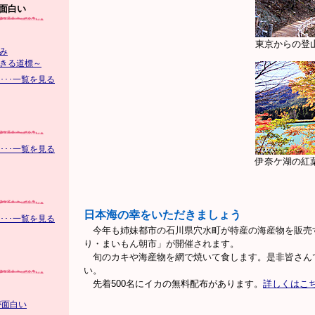
面白い
東京からの登
み
きる道標～
･･･一覧を見る
･･･一覧を見る
伊奈ケ湖の紅
日本海の幸をいただきましょう
･･･一覧を見る
今年も姉妹都市の石川県穴水町が特産の海産物を販売
り・まいもん朝市」が開催されます。
旬のカキや海産物を網で焼いて食します。是非皆さん
い。
先着500名にイカの無料配布があります。
詳しくはこ
が面白い