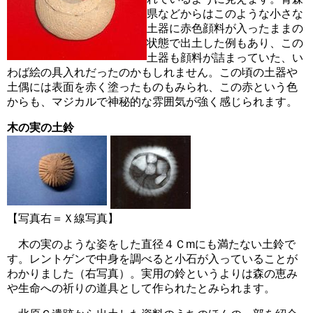
県などからはこのような小さな
土器に赤色顔料が入ったままの
状態で出土した例もあり、この
土器も顔料が詰まっていた、い
わば絵の具入れだったのかもしれません。この頃の土器や
土偶には表面を赤く塗ったものもみられ、この赤という色
からも、マジカルで神秘的な雰囲気が強く感じられます。
木の実の土鈴
【写真右＝Ｘ線写真】
木の実のような姿をした直径４Ｃmにも満たない土鈴で
す。レントゲンで中身を調べると小石が入っていることが
わかりました（右写真）。実用の鈴というよりは森の恵み
や生命への祈りの道具として作られたとみられます。