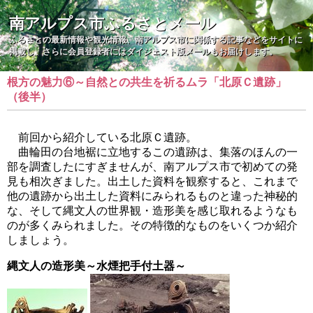
南アルプス市ふるさとメール
ふるさとの最新情報や観光情報、南アルプス市に関係する記事などをサイトに
掲載し、さらに会員登録者にはダイジェスト版メールもお届けします。
根方の魅力⑥～自然との共生を祈るムラ「北原Ｃ遺跡」
（後半）
前回から紹介している北原Ｃ遺跡。
曲輪田の台地裾に立地するこの遺跡は、集落のほんの一
部を調査したにすぎませんが、南アルプス市で初めての発
見も相次ぎました。出土した資料を観察すると、これまで
他の遺跡から出土した資料にみられるものと違った神秘的
な、そして縄文人の世界観・造形美を感じ取れるようなも
のが多くみられました。その特徴的なものをいくつか紹介
しましょう。
縄文人の造形美～水煙把手付土器～