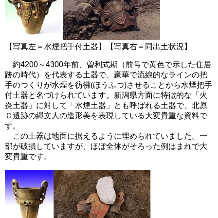
【写真左＝水煙把手付土器】【写真右＝同出土状況】
約4200～4300年前、曽利式期（前号で黄色で示した住居
跡の時代）を代表する土器で、豪華で流線的なラインの把
手のつくりが水煙を彷彿(ほうふつ)させることから水煙把手
付土器と名づけられています。新潟県方面に特徴的な「火
炎土器」に対して「水煙土器」とも呼ばれる土器で、北原
Ｃ遺跡の縄文人の造形美を表現している大変貴重な資料で
す。
この土器は地面に据えるように埋められていました。一
部が破損していますが、ほぼ全体がそろった例はまれで大
変貴重です。