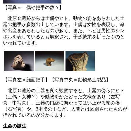
【写真＝土偶や把手の数々】
北原Ｃ遺跡からは土偶やヒト、動物の姿をあらわした土
器の把手が多数出土しています。土偶は女性を表現し、命
や出産をあらわしたものが多く、また、ヘビは男性のシン
ボルを表しているとも解釈され、子孫繁栄を祈ったものと
いわれています。
【写真左＝顔面把手】【写真中央＝動物形土製品】
北原Ｃ遺跡の土器を良く観察すると、土器の傍らにヒト
（土偶・女神？）や動物をかたどった文様があり（左写
真・中写真）、土器の口縁に向かってはい上がる蛇の姿
（右写真）や、3本指の手など、人間とは区別されたものが
描かれているのが分かります。
生命の誕生